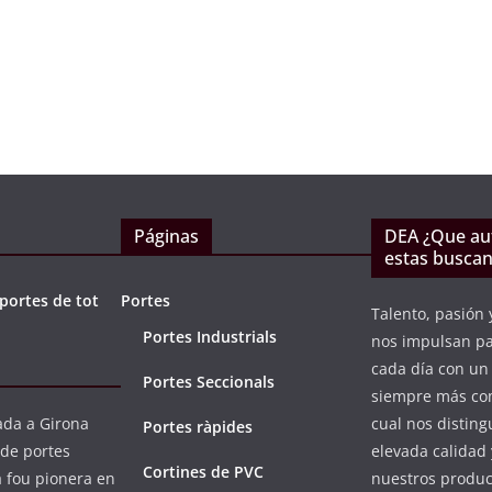
015
PORTAND1
septiembre 15, 2020
PORTAND1
Páginas
DEA ¿Que a
estas busca
portes de tot
Portes
Talento, pasión 
Portes Industrials
nos impulsan p
cada día con u
Portes Seccionals
siempre más com
da a Girona
cual nos distin
Portes ràpides
 de portes
elevada calidad 
Cortines de PVC
a fou pionera en
nuestros product