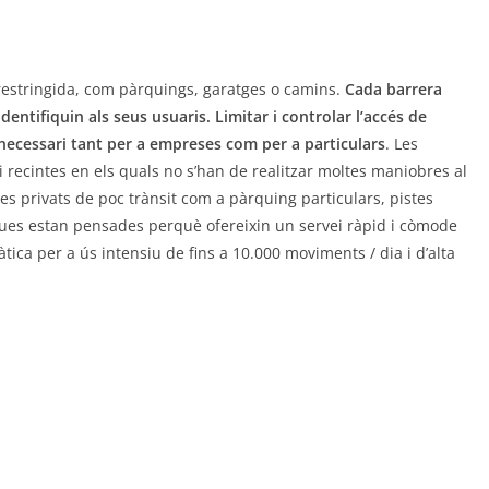
restringida, com pàrquings, garatges o camins.
Cada barrera
entifiquin als seus usuaris. Limitar i controlar l’accés de
 necessari tant per a empreses com per a particulars
. Les
recintes en els quals no s’han de realitzar moltes maniobres al
es privats de poc trànsit com a pàrquing particulars, pistes
ques estan pensades perquè ofereixin un servei ràpid i còmode
tica per a ús intensiu de fins a 10.000 moviments / dia i d’alta