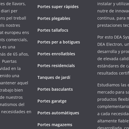
es de llavors,
instalar y utili
Portes super ràpides
diari per
nutre de innova
ans pel treball
continua, para m
Portes plegables
els nostres
prestaciones tec
Portes tallafocs
cat europeu ens
Por esto DEA Sy
nts comercials,
Portes per a botigues
DEA Electron, 
A es una
desarrolla y pro
Portes enrollatbles
ás de 65 años,
de elevada calid
. Puertas
Portes residencials
estándares de c
vidad en la
resultados certi
tenido una
Tanques de jardí
 mantener aquel
Estudiamos las 
Portes basculants
 trabajo bien
mercado para sa
 de nuestros
productos flexib
Portes garatge
matismos del
complementario
s necesidades en
Portes automàtiques
a cada necesida
altamente fiabl
Portes magazems
desarrollada, co