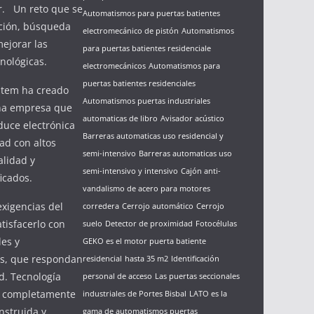
zar. Un reto que se
Automatismos para puertas batientes
ción, búsqueda
electromecánico de pistón
Automatismos
ejorar las
para puertas batientes residenciale
nológicas.
electromecánicos
Automatismos para
puertas batientes residenciales
stem ha creado
Automatismos puertas industriales
una empresa que
automaticas de libro
Avisador acústico
duce electrónica
Barreras automaticas uso residencial y
ad con altos
semi-intensivo
Barreras automaticas uso
alidad y
semi-intensivo y intensivo
Cajón anti-
ficados.
vandalismo de acero para motores
exigencias del
corredera
Cerrojo automático
Cerrojo
tisfacerlo con
suelo
Detector de proximidad
Fotocélulas
les y
GEKO es el motor puerta batiente
s, que respondan
residencial
hasta 35 m2
Identificación
d. Tecnología
personal de acceso
Las puertas seccionales
e completamente
industriales de Portes Bisbal
LATO es la
nstruida y
gama de automatismos puertas