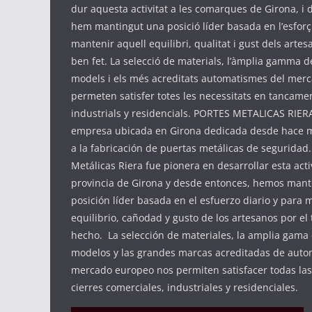
dur aquesta activitat a les comarques de Girona, i d
hem mantingut una posició líder basada en l’esforç 
mantenir aquell equilibri, qualitat i gust dels artes
ben fet. La selecció de materials, l’àmplia gamma d
models i els més acreditats automatismes del mer
permeten satisfer totes les necessitats en tancame
industrials y residencials. PORTES METALICAS RIER
empresa ubicada en Girona dedicada desde hace m
a la fabricación de puertas metálicas de seguridad
Metálicas Riera fue pionera en desarrollar esta acti
provincia de Girona y desde entonces, hemos man
posición líder basada en el esfuerzo diario y para
equilibrio, cañodad y gusto de los artesanos por el
hecho. La selección de materiales, la amplia gama
modelos y las grandes marcas acreditadas de auto
mercado europeo nos permiten satisfacer todas la
cierres comerciales, industriales y residenciales.