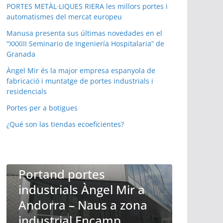
PORTES METÀL·LIQUES RIERA les millors portes i
automatismes del mercat europeu
Manusa presenta sus últimas novedades en el
“XXXIII Seminario de Ingeniería Hospitalaria” de
Granada
Àngel Mir és la major empresa espanyola de
fabricació i muntatge de portes industrials i
residencials
Portes per a botigues
PORTES AUTOMATIQUES ANDORRA ELS ESPECIALISTES
¿Qué son las tiendas ecoeficientes?
EN PORTES DE TOT TIPUS
Compact de Ángel Mir
CIALISTES
son las únicas puertas
apilables verticales de
uso industrial
ir a
configurable, con poca
zona
ocupación de espacio