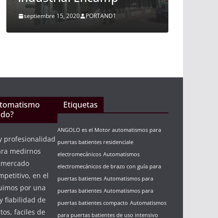
noviembre 10, 2015
PORTAND1
utomatismo
Etiquetas
ndo?
ANGOLO es el Motor automatismos para
y profesionalidad
puertas batientes residenciale
ara medirnos
electromecánicos
Automatismos
n mercado
electromecánicos de brazo con guía para
petitivo, en el
puertas batientes
Automatismos para
guimos por una
puertas batientes
Automatismos para
y fiabilidad de
puertas batientes compacto
Automatismos
os, faciles de
para puertas batientes de uso intensivo