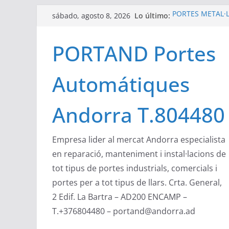
Saltar
Lo último:
PORTES METÀL·LI
sábado, agosto 8, 2026
al
automatismes d
Portand portes i
contenido
PORTAND Portes
zona industrial
Compact de Ánge
verticales de us
Automátiques
ocupación de es
Las puertas secc
Angel Mir son pu
Andorra T.804480
DEA System ha 
desarrolla y pro
Empresa lider al mercat Andorra especialista
en reparació, manteniment i instal·lacions de
tot tipus de portes industrials, comercials i
portes per a tot tipus de llars. Crta. General,
2 Edif. La Bartra – AD200 ENCAMP –
T.+376804480 – portand@andorra.ad