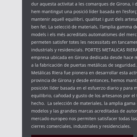
dur aquesta activitat a les comarques de Girona, i d
hem mantingut una posició líder basada en l’esforç 
mantenir aquell equilibri, qualitat i gust dels artes
ben fet. La selecció de materials, l’àmplia gamma d
models i els més acreditats automatismes del mer
permeten satisfer totes les necessitats en tancame
industrials y residencials. PORTES METALICAS RIER
empresa ubicada en Girona dedicada desde hace m
a la fabricación de puertas metálicas de seguridad
Metálicas Riera fue pionera en desarrollar esta acti
provincia de Girona y desde entonces, hemos man
posición líder basada en el esfuerzo diario y para
equilibrio, cañodad y gusto de los artesanos por el
hecho. La selección de materiales, la amplia gama
modelos y las grandes marcas acreditadas de auto
mercado europeo nos permiten satisfacer todas la
cierres comerciales, industriales y residenciales.