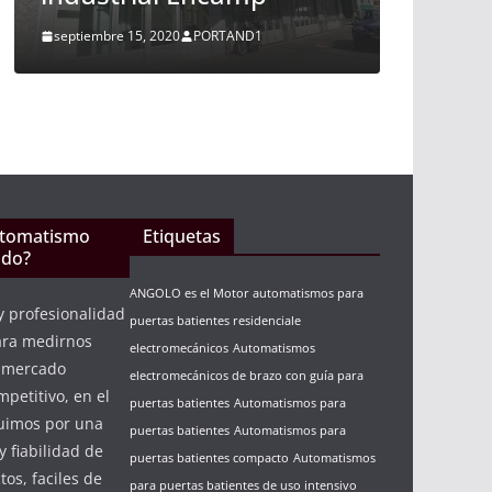
noviembre 10, 2015
PORTAND1
ND1
utomatismo
Etiquetas
ndo?
ANGOLO es el Motor automatismos para
y profesionalidad
puertas batientes residenciale
ara medirnos
electromecánicos
Automatismos
n mercado
electromecánicos de brazo con guía para
petitivo, en el
puertas batientes
Automatismos para
guimos por una
puertas batientes
Automatismos para
y fiabilidad de
puertas batientes compacto
Automatismos
os, faciles de
para puertas batientes de uso intensivo