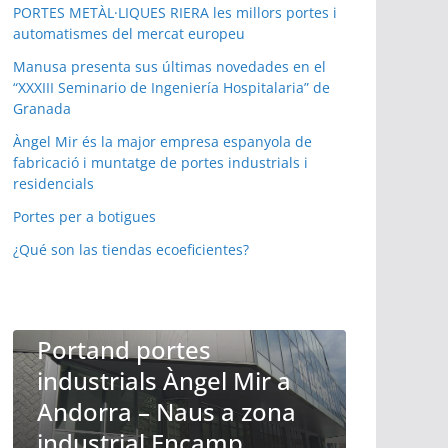
PORTES METÀL·LIQUES RIERA les millors portes i
automatismes del mercat europeu
Manusa presenta sus últimas novedades en el
“XXXIII Seminario de Ingeniería Hospitalaria” de
Granada
Àngel Mir és la major empresa espanyola de
fabricació i muntatge de portes industrials i
residencials
Portes per a botigues
PORTES AUTOMATIQUES ANDORRA ELS ESPECIALISTES
¿Qué son las tiendas ecoeficientes?
EN PORTES DE TOT TIPUS
Compact de Ángel Mir
S ESPECIALISTES
son las únicas puertas
apilables verticales de
uso industrial
l Mir a
configurable, con poca
 a zona
ocupación de espacio
mp