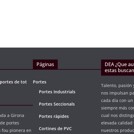
 8, 2015
PORTAND1
septiembre 15, 2020
PORTA
Páginas
DEA ¿Que a
estas busca
portes de tot
Portes
Talento, pasión 
Portes Industrials
nos impulsan p
cada día con u
Portes Seccionals
siempre más com
da a Girona
cual nos distin
Portes ràpides
 de portes
elevada calidad 
Cortines de PVC
a fou pionera en
nuestros product