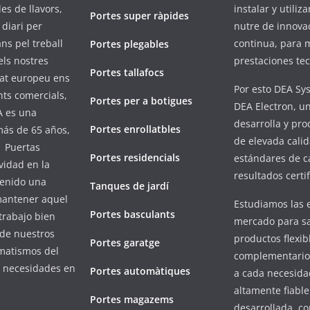
es de llavors,
instalar y utili
Portes super ràpides
diari per
nutre de innova
ans pel treball
continua, para m
Portes plegables
els nostres
prestaciones tec
Portes tallafocs
cat europeu ens
Por esto DEA Sy
nts comercials,
Portes per a botigues
DEA Electron, 
A es una
desarrolla y pro
Portes enrollatbles
ás de 65 años,
de elevada calid
. Puertas
Portes residencials
estándares de c
vidad en la
resultados certi
tenido una
Tanques de jardí
 mantener aquel
Estudiamos las 
Portes basculants
 trabajo bien
mercado para sa
 de nuestros
productos flexib
Portes garatge
matismos del
complementario
s necesidades en
Portes automàtiques
a cada necesida
altamente fiabl
Portes magazems
desarrollada, co