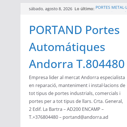
Saltar
Lo último:
PORTES METÀL·LI
sábado, agosto 8, 2026
al
automatismes d
Portand portes i
contenido
PORTAND Portes
zona industrial
Compact de Ánge
verticales de us
Automátiques
ocupación de es
Las puertas secc
Angel Mir son pu
Andorra T.804480
DEA System ha 
desarrolla y pro
Empresa lider al mercat Andorra especialista
en reparació, manteniment i instal·lacions de
tot tipus de portes industrials, comercials i
portes per a tot tipus de llars. Crta. General,
2 Edif. La Bartra – AD200 ENCAMP –
T.+376804480 – portand@andorra.ad