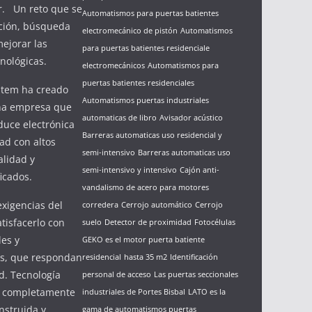
zar. Un reto que se
Automatismos para puertas batientes
ción, búsqueda
electromecánico de pistón
Automatismos
ejorar las
para puertas batientes residenciale
nológicas.
electromecánicos
Automatismos para
puertas batientes residenciales
stem ha creado
Automatismos puertas industriales
una empresa que
automaticas de libro
Avisador acústico
duce electrónica
Barreras automaticas uso residencial y
ad con altos
semi-intensivo
Barreras automaticas uso
alidad y
semi-intensivo y intensivo
Cajón anti-
ficados.
vandalismo de acero para motores
exigencias del
corredera
Cerrojo automático
Cerrojo
tisfacerlo con
suelo
Detector de proximidad
Fotocélulas
les y
GEKO es el motor puerta batiente
s, que respondan
residencial
hasta 35 m2
Identificación
d. Tecnología
personal de acceso
Las puertas seccionales
e completamente
industriales de Portes Bisbal
LATO es la
nstruida y
gama de automatismos puertas