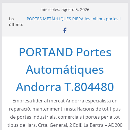
Saltar
miércoles, agosto 5, 2026
al
Lo
PORTES METÀL·LIQUES RIERA les millors portes i
contenido
último:
automatismes del mercat europeu
Portand portes industrials Àngel Mir a Andorra
– Naus a zona industrial Encamp
Compact de Ángel Mir son las únicas puertas
PORTAND Portes
apilables verticales de uso industrial
configurable, con poca ocupación de espacio
Las puertas seccionales industriales de Portes
Automátiques
Bisbal, S.L. Angel Mir son puertas versátiles
DEA System ha creado DEA Electron una
empresa que desarrolla y produce electrónica
Andorra T.804480
de elevada calidad
Empresa lider al mercat Andorra especialista en
reparació, manteniment i instal·lacions de tot tipus
de portes industrials, comercials i portes per a tot
tipus de llars. Crta. General, 2 Edif. La Bartra – AD200