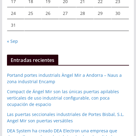
17
18
19
20
21
22
23
24
25
26
27
28
29
30
31
« Sep
Entradas recientes
Portand portes industrials Àngel Mir a Andorra – Naus a
zona industrial Encamp
Compact de Ángel Mir son las únicas puertas apilables
verticales de uso industrial configurable, con poca
ocupación de espacio
Las puertas seccionales industriales de Portes Bisbal, S.L.
Angel Mir son puertas versátiles
DEA System ha creado DEA Electron una empresa que