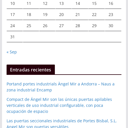
10
11
12
13
14
15
16
17
18
19
20
21
22
23
24
25
26
27
28
29
30
31
« Sep
Entradas recientes
Portand portes industrials Àngel Mir a Andorra – Naus a
zona industrial Encamp
Compact de Ángel Mir son las únicas puertas apilables
verticales de uso industrial configurable, con poca
ocupación de espacio
Las puertas seccionales industriales de Portes Bisbal, S.L.
Angel Mir son puertas versátiles