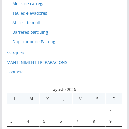
Molls de càrrega
Taules elevadores
Abrics de moll
Barreres pàrquing
Duplicador de Parking
Marques
MANTENIMENT I REPARACIONS
Contacte
agosto 2026
L
M
X
J
V
S
D
1
2
3
4
5
6
7
8
9