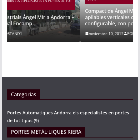
E TOT
Compact de Ángel Mir son las únicas puertas
apilables verticales de uso industrial
rra –
configurable, con poca ocupación de espacio
noviembre 10, 2015
PORTAND1
Categorias
Portes Automatiques Andorra els especialistes en portes
de tot tipus
(9)
PORTES METÀL·LIQUES RIERA