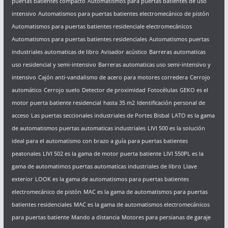
puertas batientes compacto
Automatismos para puertas batientes de uso
intensivo
Automatismos para puertas batientes electromecánico de pistón
Automatismos para puertas batientes residenciale electromecánicos
Automatismos para puertas batientes residenciales
Automatismos puertas
industriales automaticas de libro
Avisador acústico
Barreras automaticas
uso residencial y semi-intensivo
Barreras automaticas uso semi-intensivo y
intensivo
Cajón anti-vandalismo de acero para motores corredera
Cerrojo
automático
Cerrojo suelo
Detector de proximidad
Fotocélulas
GEKO es el
motor puerta batiente residencial
hasta 35 m2
Identificación personal de
acceso
Las puertas seccionales industriales de Portes Bisbal
LATO es la gama
de automatismos puertas automaticas industriales
LIVI 500 es la solución
ideal para el automatismo con brazo a guía para puertas batientes
peatonales
LIVI 502 es la gama de motor puerta batiente
LIVI 550PL es la
gama de automatimos puertas automaticas industriales de libro
Llave
exterior
LOOK es la gama de automatismos para puertas batientes
electromecánico de pistón
MAC es la gama de automatismos para puertas
batientes residenciales
MAC es la gama de automatismos electromecánicos
para puertas batiente
Mando a distancia
Motores para persianas de garaje