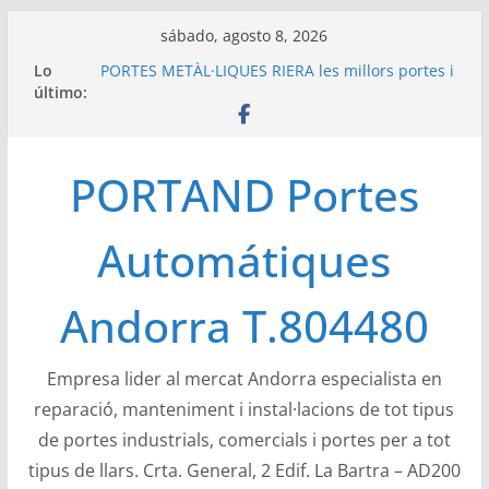
Saltar
sábado, agosto 8, 2026
al
Lo
PORTES METÀL·LIQUES RIERA les millors portes i
contenido
último:
automatismes del mercat europeu
Portand portes industrials Àngel Mir a Andorra
– Naus a zona industrial Encamp
Compact de Ángel Mir son las únicas puertas
PORTAND Portes
apilables verticales de uso industrial
configurable, con poca ocupación de espacio
Las puertas seccionales industriales de Portes
Automátiques
Bisbal, S.L. Angel Mir son puertas versátiles
DEA System ha creado DEA Electron una
empresa que desarrolla y produce electrónica
Andorra T.804480
de elevada calidad
Empresa lider al mercat Andorra especialista en
reparació, manteniment i instal·lacions de tot tipus
de portes industrials, comercials i portes per a tot
tipus de llars. Crta. General, 2 Edif. La Bartra – AD200