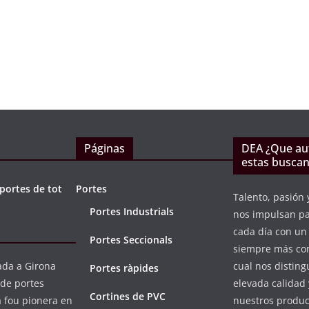
 2015
PORTAND1
septiembre 15, 2020
PORTAND
Páginas
DEA ¿Que a
estas busca
portes de tot
Portes
Talento, pasión 
Portes Industrials
nos impulsan p
cada día con u
Portes Seccionals
siempre más com
da a Girona
cual nos distin
Portes ràpides
 de portes
elevada calidad 
Cortines de PVC
a fou pionera en
nuestros product