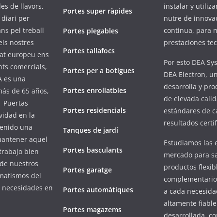
es de llavors,
instalar y utili
Portes super ràpides
diari per
nutre de innova
ans pel treball
continua, para m
Portes plegables
els nostres
prestaciones tec
Portes tallafocs
cat europeu ens
Por esto DEA Sy
nts comercials,
Portes per a botigues
DEA Electron, 
A es una
desarrolla y pro
Portes enrollatbles
ás de 65 años,
de elevada calid
. Puertas
Portes residencials
estándares de c
vidad en la
resultados certi
tenido una
Tanques de jardí
 mantener aquel
Estudiamos las 
Portes basculants
 trabajo bien
mercado para sa
 de nuestros
productos flexib
Portes garatge
matismos del
complementario
s necesidades en
Portes automàtiques
a cada necesida
altamente fiabl
Portes magazems
desarrollada, co