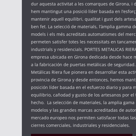
dur aquesta activitat a les comarques de Girona, i d
hem mantingut una posició líder basada en l’esforç 
mantenir aquell equilibri, qualitat i gust dels artes
ben fet. La selecció de materials, l’àmplia gamma d
models i els més acreditats automatismes del mer
permeten satisfer totes les necessitats en tancame
industrials y residencials. PORTES METALICAS RIER
empresa ubicada en Girona dedicada desde hace m
a la fabricación de puertas metálicas de seguridad
Metálicas Riera fue pionera en desarrollar esta acti
provincia de Girona y desde entonces, hemos man
posición líder basada en el esfuerzo diario y para
equilibrio, cañodad y gusto de los artesanos por el
hecho. La selección de materiales, la amplia gama
modelos y las grandes marcas acreditadas de auto
mercado europeo nos permiten satisfacer todas la
cierres comerciales, industriales y residenciales.