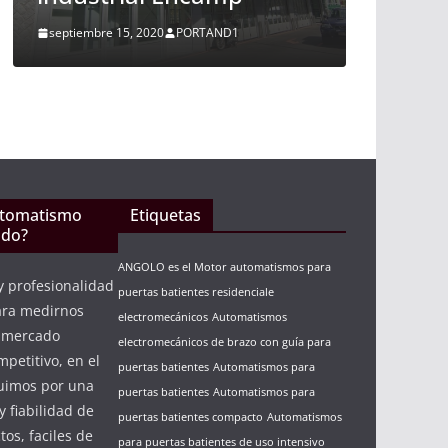
noviembre 10, 2015
PORTAND1
1
utomatismo
Etiquetas
ndo?
ANGOLO es el Motor automatismos para
y profesionalidad
puertas batientes residenciale
ara medirnos
electromecánicos
Automatismos
n mercado
electromecánicos de brazo con guía para
petitivo, en el
puertas batientes
Automatismos para
guimos por una
puertas batientes
Automatismos para
y fiabilidad de
puertas batientes compacto
Automatismos
os, faciles de
para puertas batientes de uso intensivo