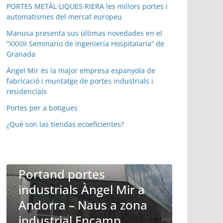
PORTES METÀL·LIQUES RIERA les millors portes i
automatismes del mercat europeu
Manusa presenta sus últimas novedades en el
“XXXIII Seminario de Ingeniería Hospitalaria” de
Granada
Àngel Mir és la major empresa espanyola de
fabricació i muntatge de portes industrials i
residencials
Portes per a botigues
PORTES AUTOMATIQUES ANDORRA ELS ESPECIALISTES
¿Qué son las tiendas ecoeficientes?
EN PORTES DE TOT TIPUS
Compact de Ángel Mir
SPECIALISTES
son las únicas puertas
apilables verticales de
uso industrial
Mir a
configurable, con poca
 zona
ocupación de espacio
p