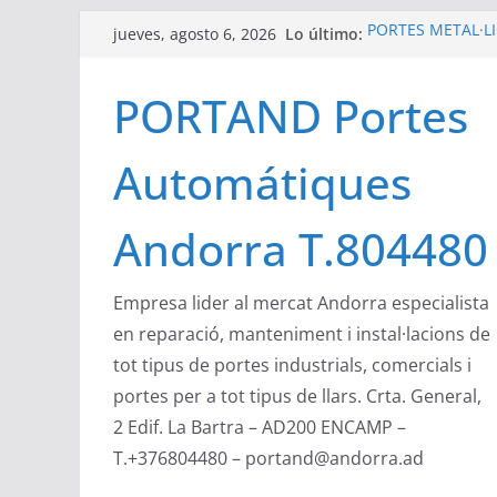
Saltar
Lo último:
PORTES METÀL·LIQ
jueves, agosto 6, 2026
al
automatismes de
Portand portes in
contenido
PORTAND Portes
zona industrial 
Compact de Ángel
verticales de uso
Automátiques
ocupación de esp
Las puertas secci
Angel Mir son pue
Andorra T.804480
DEA System ha c
desarrolla y prod
Empresa lider al mercat Andorra especialista
en reparació, manteniment i instal·lacions de
tot tipus de portes industrials, comercials i
portes per a tot tipus de llars. Crta. General,
2 Edif. La Bartra – AD200 ENCAMP –
T.+376804480 – portand@andorra.ad