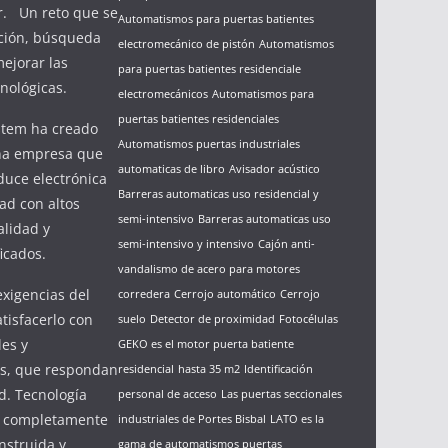
zar. Un reto que se
Automatismos para puertas batientes
ción, búsqueda
electromecánico de pistón
Automatismos
ejorar las
para puertas batientes residenciale
nológicas.
electromecánicos
Automatismos para
puertas batientes residenciales
stem ha creado
Automatismos puertas industriales
una empresa que
automaticas de libro
Avisador acústico
duce electrónica
Barreras automaticas uso residencial y
ad con altos
semi-intensivo
Barreras automaticas uso
alidad y
semi-intensivo y intensivo
Cajón anti-
ficados.
vandalismo de acero para motores
exigencias del
corredera
Cerrojo automático
Cerrojo
tisfacerlo con
suelo
Detector de proximidad
Fotocélulas
les y
GEKO es el motor puerta batiente
s, que respondan
residencial
hasta 35 m2
Identificación
d. Tecnología
personal de acceso
Las puertas seccionales
e completamente
industriales de Portes Bisbal
LATO es la
nstruida y
gama de automatismos puertas