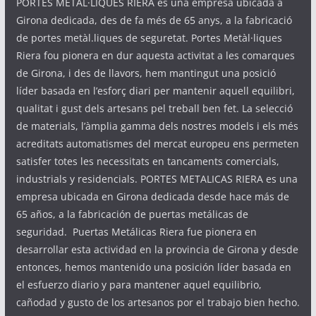
PORTES METÀL·LIQUES RIERA és una empresa ubicada a
Girona dedicada, des de fa més de 65 anys, a la fabricació
de portes metàl.liques de seguretat. Portes Metàl·liques
Riera fou pionera en dur aquesta activitat a les comarques
de Girona, i des de llavors, hem mantingut una posició
líder basada en l’esforç diari per mantenir aquell equilibri,
qualitat i gust dels artesans pel treball ben fet. La selecció
de materials, l’àmplia gamma dels nostres models i els més
acreditats automatismes del mercat europeu ens permeten
satisfer totes les necessitats en tancaments comercials,
industrials y residencials. PORTES METALICAS RIERA es una
empresa ubicada en Girona dedicada desde hace más de
65 años, a la fabricación de puertas metálicas de
seguridad. Puertas Metálicas Riera fue pionera en
desarrollar esta actividad en la provincia de Girona y desde
entonces, hemos mantenido una posición líder basada en
el esfuerzo diario y para mantener aquel equilibrio,
cañodad y gusto de los artesanos por el trabajo bien hecho.