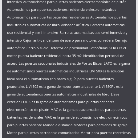
intensivo
Automatismos para puertas batientes electromecánico de pistón
Automatismos para puertas batientes residenciale electromecánicos
Automatismos para puertas batientes residenciales
Automatismos puertas
industriales automaticas de libro
Avisador acústico
Barreras automaticas
uso residencial y semi-intensivo
Barreras automaticas uso semi-intensivo y
intensivo
Cajón anti-vandalismo de acero para motores corredera
Cerrojo
automático
Cerrojo suelo
Detector de proximidad
Fotocélulas
GEKO es el
motor puerta batiente residencial
hasta 35 m2
Identificación personal de
acceso
Las puertas seccionales industriales de Portes Bisbal
LATO es la gama
de automatismos puertas automaticas industriales
LIVI 500 es la solución
ideal para el automatismo con brazo a guía para puertas batientes
peatonales
LIVI 502 es la gama de motor puerta batiente
LIVI 550PL es la
gama de automatimos puertas automaticas industriales de libro
Llave
exterior
LOOK es la gama de automatismos para puertas batientes
electromecánico de pistón
MAC es la gama de automatismos para puertas
batientes residenciales
MAC es la gama de automatismos electromecánicos
para puertas batiente
Mando a distancia
Motores para persianas de garaje
Motor para puertas correderas comunitarias
Motor para puertas correderas