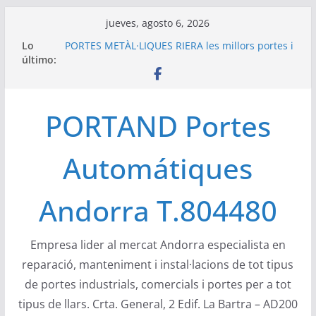
Saltar
jueves, agosto 6, 2026
al
Lo
PORTES METÀL·LIQUES RIERA les millors portes i
contenido
último:
automatismes del mercat europeu
Portand portes industrials Àngel Mir a Andorra
– Naus a zona industrial Encamp
Compact de Ángel Mir son las únicas puertas
PORTAND Portes
apilables verticales de uso industrial
configurable, con poca ocupación de espacio
Las puertas seccionales industriales de Portes
Automátiques
Bisbal, S.L. Angel Mir son puertas versátiles
DEA System ha creado DEA Electron una
empresa que desarrolla y produce electrónica
Andorra T.804480
de elevada calidad
Empresa lider al mercat Andorra especialista en
reparació, manteniment i instal·lacions de tot tipus
de portes industrials, comercials i portes per a tot
tipus de llars. Crta. General, 2 Edif. La Bartra – AD200