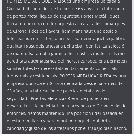
PORTES METÀL·LIQUES RIERA és una empresa ubicada a
Girona dedicada, des de fa més de 65 anys, a la fabricació
de portes metàl.liques de seguretat. Portes Metàl·liques
Riera fou pionera en dur aquesta activitat a les comarques
de Girona, i des de llavors, hem mantingut una posició
líder basada en l’esforç diari per mantenir aquell equilibri,
qualitat i gust dels artesans pel treball ben fet. La selecció
de materials, l’àmplia gamma dels nostres models i els més
acreditats automatismes del mercat europeu ens permeten
satisfer totes les necessitats en tancaments comercials,
industrials y residencials. PORTES METALICAS RIERA es una
empresa ubicada en Girona dedicada desde hace más de
65 años, a la fabricación de puertas metálicas de
seguridad. Puertas Metálicas Riera fue pionera en
desarrollar esta actividad en la provincia de Girona y desde
entonces, hemos mantenido una posición líder basada en
el esfuerzo diario y para mantener aquel equilibrio,
cañodad y gusto de los artesanos por el trabajo bien hecho.