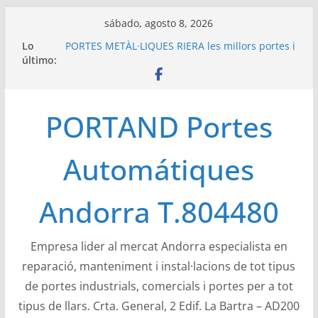
Saltar
sábado, agosto 8, 2026
al
Lo
PORTES METÀL·LIQUES RIERA les millors portes i
contenido
último:
automatismes del mercat europeu
Portand portes industrials Àngel Mir a Andorra
– Naus a zona industrial Encamp
Compact de Ángel Mir son las únicas puertas
PORTAND Portes
apilables verticales de uso industrial
configurable, con poca ocupación de espacio
Las puertas seccionales industriales de Portes
Automátiques
Bisbal, S.L. Angel Mir son puertas versátiles
DEA System ha creado DEA Electron una
empresa que desarrolla y produce electrónica
Andorra T.804480
de elevada calidad
Empresa lider al mercat Andorra especialista en
reparació, manteniment i instal·lacions de tot tipus
de portes industrials, comercials i portes per a tot
tipus de llars. Crta. General, 2 Edif. La Bartra – AD200