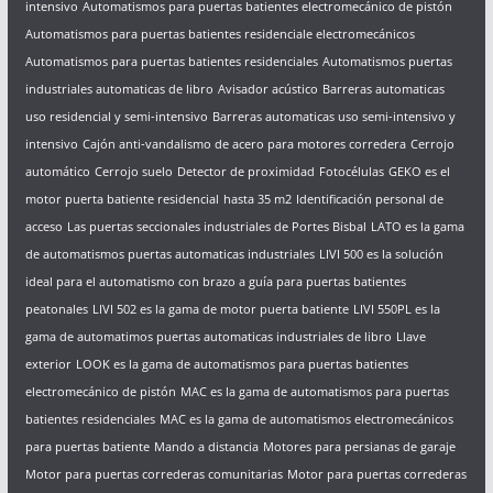
intensivo
Automatismos para puertas batientes electromecánico de pistón
Automatismos para puertas batientes residenciale electromecánicos
Automatismos para puertas batientes residenciales
Automatismos puertas
industriales automaticas de libro
Avisador acústico
Barreras automaticas
uso residencial y semi-intensivo
Barreras automaticas uso semi-intensivo y
intensivo
Cajón anti-vandalismo de acero para motores corredera
Cerrojo
automático
Cerrojo suelo
Detector de proximidad
Fotocélulas
GEKO es el
motor puerta batiente residencial
hasta 35 m2
Identificación personal de
acceso
Las puertas seccionales industriales de Portes Bisbal
LATO es la gama
de automatismos puertas automaticas industriales
LIVI 500 es la solución
ideal para el automatismo con brazo a guía para puertas batientes
peatonales
LIVI 502 es la gama de motor puerta batiente
LIVI 550PL es la
gama de automatimos puertas automaticas industriales de libro
Llave
exterior
LOOK es la gama de automatismos para puertas batientes
electromecánico de pistón
MAC es la gama de automatismos para puertas
batientes residenciales
MAC es la gama de automatismos electromecánicos
para puertas batiente
Mando a distancia
Motores para persianas de garaje
Motor para puertas correderas comunitarias
Motor para puertas correderas